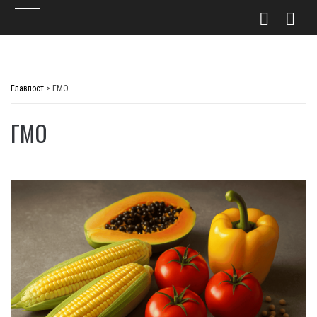
Skip
to
Главпост
>
ГМО
content
ГМО