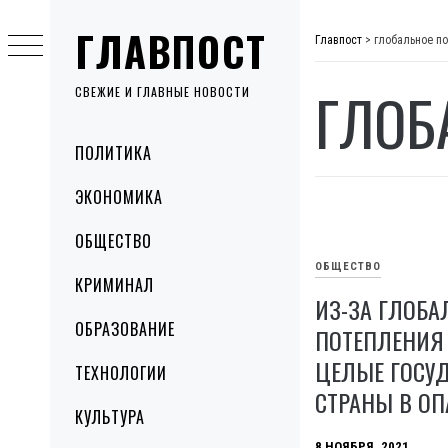
Skip
ГЛАВПОСТ
to
Главпост
>
глобальное п
content
ГЛОБ
СВЕЖИЕ И ГЛАВНЫЕ НОВОСТИ
Primary
ПОЛИТИКА
Menu
ЭКОНОМИКА
ОБЩЕСТВО
ОБЩЕСТВО
КРИМИНАЛ
ИЗ-ЗА ГЛОБА
ОБРАЗОВАНИЕ
ПОТЕПЛЕНИЯ
ЦЕЛЫЕ ГОСУД
ТЕХНОЛОГИИ
СТРАНЫ В О
КУЛЬТУРА
8 НОЯБРЯ, 2021