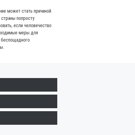
ние может стать причиной
е страны попросту
овать, если человечество
бходимые меры для
а беспощадного
ы.