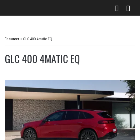
Skip
to
Главпост
>
GLC 400 4matic EQ
content
GLC 400 4MATIC EQ