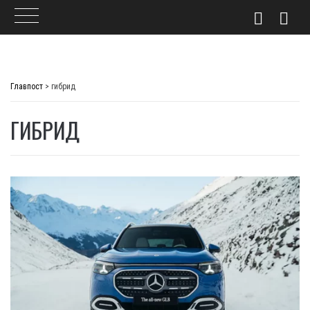
Skip
to
Главпост
>
гибрид
content
ГИБРИД