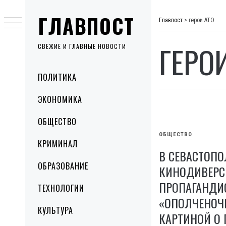
Skip
ГЛАВПОСТ
to
Главпост
>
герои АТО
content
ГЕРО
СВЕЖИЕ И ГЛАВНЫЕ НОВОСТИ
Primary
ПОЛИТИКА
Menu
ЭКОНОМИКА
ОБЩЕСТВО
ОБЩЕСТВО
КРИМИНАЛ
В СЕВАСТОПО
ОБРАЗОВАНИЕ
КИНОДИВЕРС
ПРОПАГАНДИ
ТЕХНОЛОГИИ
«ОПОЛЧЕНОЧ
КУЛЬТУРА
КАРТИНОЙ О 