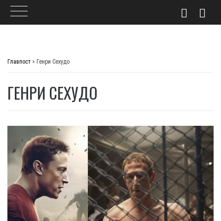
Skip
to
Главпост
>
Генри Сехудо
content
ГЕНРИ СЕХУДО