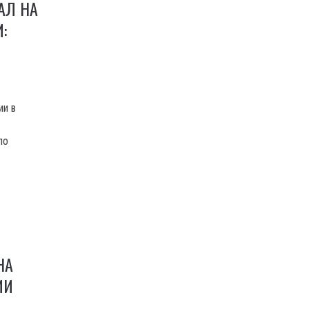
АЛ НА
:
ии в
по
НА
ИИ