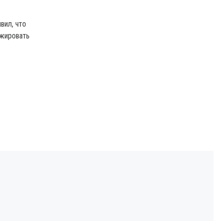
вил, что
ажировать