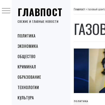
Skip
ГЛАВПОСТ
to
Главпост
>
газовый шант
content
ГАЗО
СВЕЖИЕ И ГЛАВНЫЕ НОВОСТИ
Primary
ПОЛИТИКА
Menu
ЭКОНОМИКА
ОБЩЕСТВО
КРИМИНАЛ
ОБРАЗОВАНИЕ
ТЕХНОЛОГИИ
КУЛЬТУРА
ПОЛИТИКА