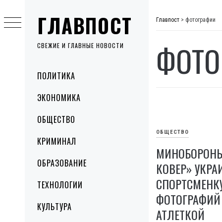
Skip
ГЛАВПОСТ
to
Главпост
>
фотографии
content
ФОТО
СВЕЖИЕ И ГЛАВНЫЕ НОВОСТИ
Primary
ПОЛИТИКА
Menu
ЭКОНОМИКА
ОБЩЕСТВО
ОБЩЕСТВО
КРИМИНАЛ
МИНОБОРОНЫ
ОБРАЗОВАНИЕ
КОВЕР» УКРА
СПОРТСМЕНКУ
ТЕХНОЛОГИИ
ФОТОГРАФИЙ
КУЛЬТУРА
АТЛЕТКОЙ