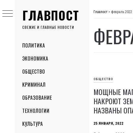
Skip
ГЛАВПОСТ
to
Главпост
>
февраль 2022
content
ФЕВР
СВЕЖИЕ И ГЛАВНЫЕ НОВОСТИ
Primary
ПОЛИТИКА
Menu
ЭКОНОМИКА
ОБЩЕСТВО
ОБЩЕСТВО
КРИМИНАЛ
МОЩНЫЕ МАГ
ОБРАЗОВАНИЕ
НАКРОЮТ ЗЕМ
НАЗВАНЫ ОП
ТЕХНОЛОГИИ
КУЛЬТУРА
25 ЯНВАРЯ, 2022