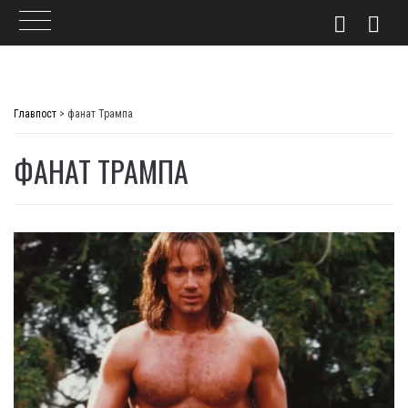
Skip
to
Главпост
>
фанат Трампа
content
ФАНАТ ТРАМПА