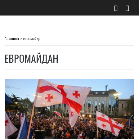
Skip
to
Главпост
>
евромайдан
content
ЕВРОМАЙДАН