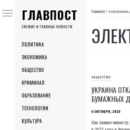
Skip
ГЛАВПОСТ
to
Главпост
>
электронные 
content
ЭЛЕК
СВЕЖИЕ И ГЛАВНЫЕ НОВОСТИ
Primary
ПОЛИТИКА
Menu
ЭКОНОМИКА
ОБЩЕСТВО
ОБЩЕСТВО
КРИМИНАЛ
УКРАИНА ОТК
ОБРАЗОВАНИЕ
БУМАЖНЫХ Д
ТЕХНОЛОГИИ
6 ОКТЯБРЯ, 2020
КУЛЬТУРА
Как заявил министр
в 2021 году в Укра