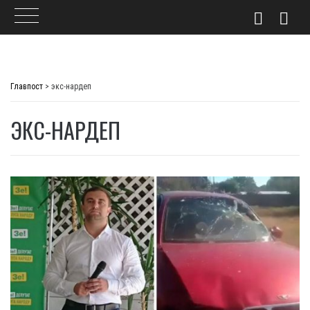
Skip
to
Главпост
>
экс-нардеп
content
ЭКС-НАРДЕП