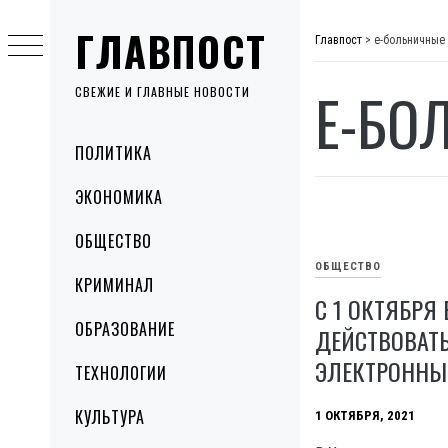
Skip
ГЛАВПОСТ
to
Главпост
>
е-больничные
content
Е-БО
СВЕЖИЕ И ГЛАВНЫЕ НОВОСТИ
Primary
ПОЛИТИКА
Menu
ЭКОНОМИКА
ОБЩЕСТВО
ОБЩЕСТВО
КРИМИНАЛ
С 1 ОКТЯБРЯ 
ОБРАЗОВАНИЕ
ДЕЙСТВОВАТ
ЭЛЕКТРОННЫ
ТЕХНОЛОГИИ
КУЛЬТУРА
1 ОКТЯБРЯ, 2021