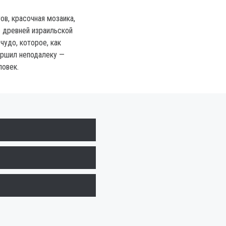
ов, красочная мозаика,
в древней израильской
чудо, которое, как
ершил неподалеку —
ловек.