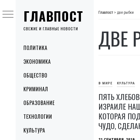
Skip
ГЛАВПОСТ
to
Главпост
>
две рыбки
content
ДВЕ 
СВЕЖИЕ И ГЛАВНЫЕ НОВОСТИ
Primary
ПОЛИТИКА
Menu
ЭКОНОМИКА
ОБЩЕСТВО
В МИРЕ
КУЛЬТУРА
КРИМИНАЛ
ПЯТЬ ХЛЕБОВ
ОБРАЗОВАНИЕ
ИЗРАИЛЕ НА
КОТОРАЯ ПО
ТЕХНОЛОГИИ
ЧУДО, СДЕЛА
КУЛЬТУРА
21 СЕНТЯБРЯ, 2019