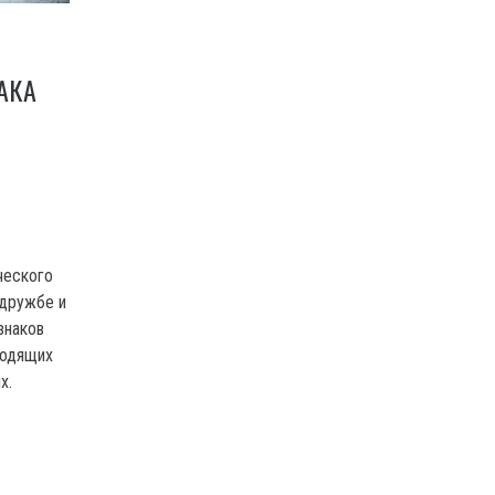
АКА
ческого
 дружбе и
знаков
ходящих
х.