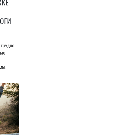
СКЕ
ОГИ
 трудно
мые
мы.