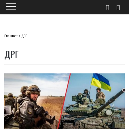
Skip
to
Главпост
>
ДРГ
content
ДРГ