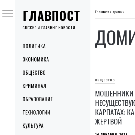
Skip
ГЛАВПОСТ
to
Главпост
>
домики
content
ДОМ
СВЕЖИЕ И ГЛАВНЫЕ НОВОСТИ
Primary
ПОЛИТИКА
Menu
ЭКОНОМИКА
ОБЩЕСТВО
ОБЩЕСТВО
КРИМИНАЛ
МОШЕННИКИ 
ОБРАЗОВАНИЕ
НЕСУЩЕСТВУ
КАРПАТАХ: КА
ТЕХНОЛОГИИ
ЖЕРТВОЙ
КУЛЬТУРА
16 ДЕКАБРЯ, 2021