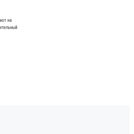
ают на
тительный