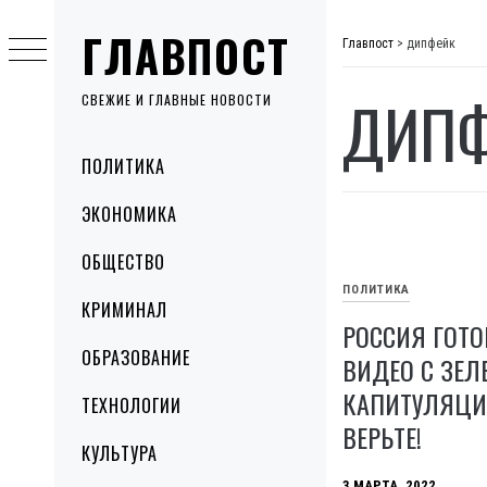
Skip
ГЛАВПОСТ
to
Главпост
>
дипфейк
content
ДИП
СВЕЖИЕ И ГЛАВНЫЕ НОВОСТИ
Primary
ПОЛИТИКА
Menu
ЭКОНОМИКА
ОБЩЕСТВО
ПОЛИТИКА
КРИМИНАЛ
РОССИЯ ГОТО
ОБРАЗОВАНИЕ
ВИДЕО С ЗЕЛ
КАПИТУЛЯЦИ
ТЕХНОЛОГИИ
ВЕРЬТЕ!
КУЛЬТУРА
3 МАРТА, 2022