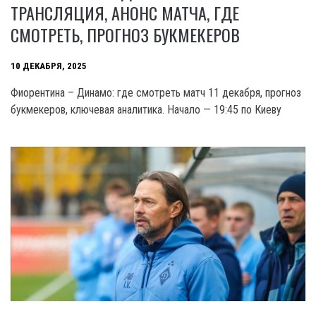
ТРАНСЛЯЦИЯ, АНОНС МАТЧА, ГДЕ
СМОТРЕТЬ, ПРОГНОЗ БУКМЕКЕРОВ
10 ДЕКАБРЯ, 2025
Фиорентина – Динамо: где смотреть матч 11 декабря, прогноз
букмекеров, ключевая аналитика. Начало — 19:45 по Киеву