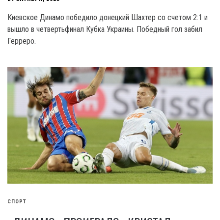
Киевское Динамо победило донецкий Шахтер со счетом 2:1 и
вышло в четвертьфинал Кубка Украины. Победный гол забил
Герреро.
СПОРТ