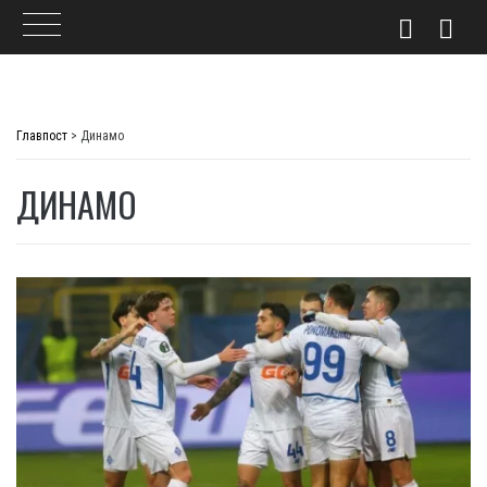
Skip
to
Главпост
>
Динамо
content
ДИНАМО