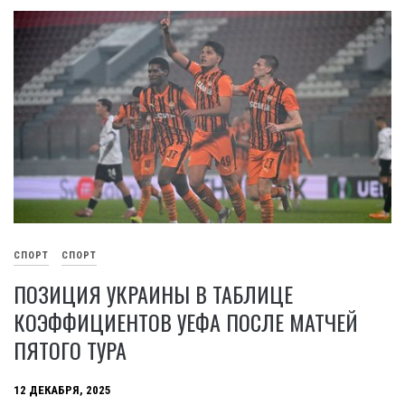
СПОРТ
СПОРТ
ПОЗИЦИЯ УКРАИНЫ В ТАБЛИЦЕ
КОЭФФИЦИЕНТОВ УЕФА ПОСЛЕ МАТЧЕЙ
ПЯТОГО ТУРА
12 ДЕКАБРЯ, 2025