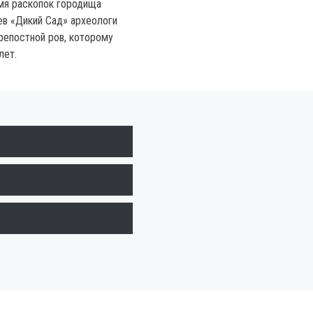
мя раскопок городища
в «Дикий Сад» археологи
репостной ров, которому
лет.