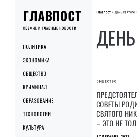
Skip
ГЛАВПОСТ
to
Главпост
>
День Святого
content
ДЕНЬ
СВЕЖИЕ И ГЛАВНЫЕ НОВОСТИ
Primary
ПОЛИТИКА
Menu
ЭКОНОМИКА
ОБЩЕСТВО
ОБЩЕСТВО
КРИМИНАЛ
ПРЕДСТОЯТЕ
ОБРАЗОВАНИЕ
СОВЕТЫ РОД
СВЯТОГО НИ
ТЕХНОЛОГИИ
– ЭТО НЕ ТО
КУЛЬТУРА
17 ДЕКАБРЯ, 2021