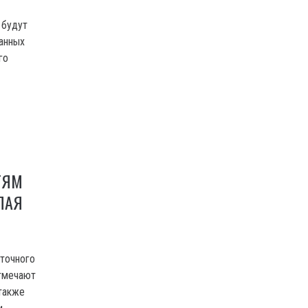
 будут
анных
го
ТЯМ
ЛАЯ
сточного
отмечают
 также