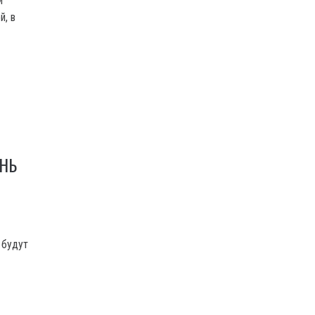
и
й, в
НЬ
 будут