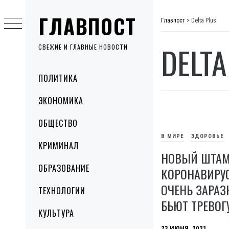
Skip
ГЛАВПОСТ
to
Главпост
>
Delta Plus
content
DELTA
СВЕЖИЕ И ГЛАВНЫЕ НОВОСТИ
Primary
ПОЛИТИКА
Menu
ЭКОНОМИКА
ОБЩЕСТВО
В МИРЕ
ЗДОРОВЬЕ
КРИМИНАЛ
НОВЫЙ ШТА
ОБРАЗОВАНИЕ
КОРОНАВИРУС
ОЧЕНЬ ЗАРАЗ
ТЕХНОЛОГИИ
БЬЮТ ТРЕВОГ
КУЛЬТУРА
23 ИЮНЯ, 2021