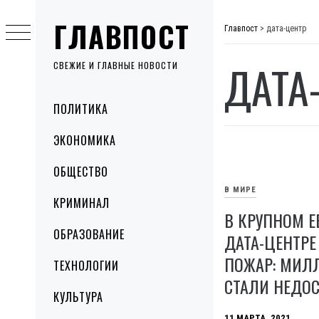
Skip
ГЛАВПОСТ
to
Главпост
>
дата-центр
content
ДАТА
СВЕЖИЕ И ГЛАВНЫЕ НОВОСТИ
Primary
ПОЛИТИКА
Menu
ЭКОНОМИКА
ОБЩЕСТВО
В МИРЕ
КРИМИНАЛ
В КРУПНОМ 
ОБРАЗОВАНИЕ
ДАТА-ЦЕНТР
ПОЖАР: МИЛ
ТЕХНОЛОГИИ
СТАЛИ НЕДО
КУЛЬТУРА
11 МАРТА, 2021