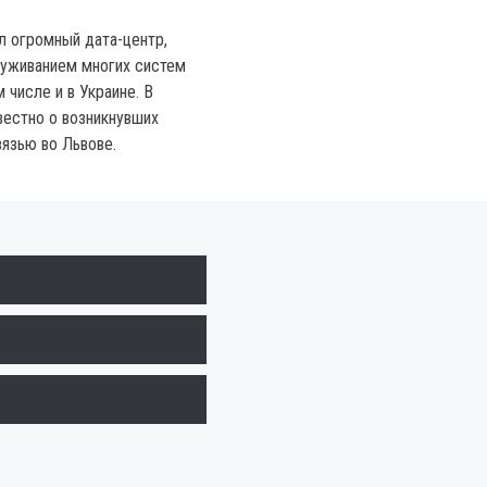
л огромный дата-центр,
уживанием многих систем
м числе и в Украине. В
вестно о возникнувших
язью во Львове.