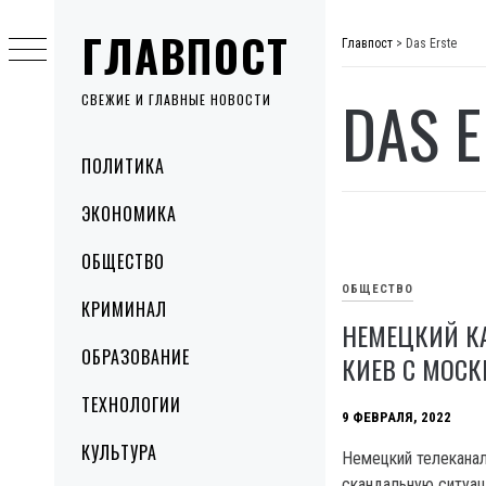
Skip
ГЛАВПОСТ
to
Главпост
>
Das Erste
content
DAS E
СВЕЖИЕ И ГЛАВНЫЕ НОВОСТИ
Primary
ПОЛИТИКА
Menu
ЭКОНОМИКА
ОБЩЕСТВО
ОБЩЕСТВО
КРИМИНАЛ
НЕМЕЦКИЙ К
ОБРАЗОВАНИЕ
КИЕВ С МОСК
ТЕХНОЛОГИИ
9 ФЕВРАЛЯ, 2022
КУЛЬТУРА
Немецкий телеканал 
скандальную ситуац