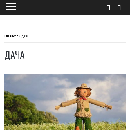
Skip
to
Главпост
>
дача
content
ДАЧА