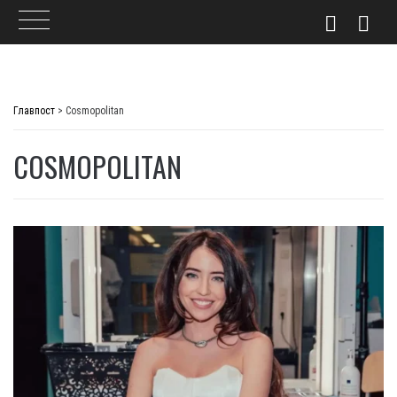
Skip
to
Главпост
>
Cosmopolitan
content
COSMOPOLITAN