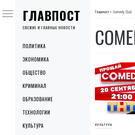
Skip
ГЛАВПОСТ
to
Главпост
>
Comedy Club
content
COME
СВЕЖИЕ И ГЛАВНЫЕ НОВОСТИ
Primary
ПОЛИТИКА
Menu
ЭКОНОМИКА
ОБЩЕСТВО
КРИМИНАЛ
ОБРАЗОВАНИЕ
ТЕХНОЛОГИИ
КУЛЬТУРА
КУЛЬТУРА