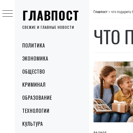
Skip
ГЛАВПОСТ
to
Главпост
>
что подарить
content
ЧТО 
СВЕЖИЕ И ГЛАВНЫЕ НОВОСТИ
Primary
ПОЛИТИКА
Menu
ЭКОНОМИКА
ОБЩЕСТВО
КРИМИНАЛ
ОБРАЗОВАНИЕ
ТЕХНОЛОГИИ
КУЛЬТУРА
РАЗНОЕ