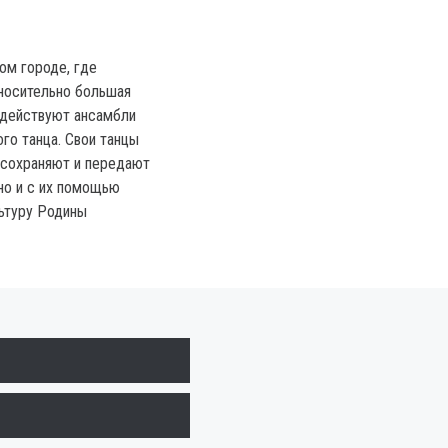
ом городе, где
носительно большая
 действуют ансамбли
го танца. Свои танцы
 сохраняют и передают
но и с их помощью
ьтуру Родины