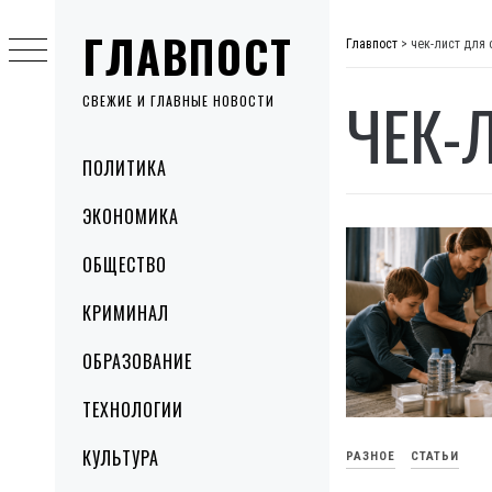
Skip
ГЛАВПОСТ
to
Главпост
>
чек-лист для 
content
ЧЕК-
СВЕЖИЕ И ГЛАВНЫЕ НОВОСТИ
Primary
ПОЛИТИКА
Menu
ЭКОНОМИКА
ОБЩЕСТВО
КРИМИНАЛ
ОБРАЗОВАНИЕ
ТЕХНОЛОГИИ
КУЛЬТУРА
РАЗНОЕ
СТАТЬИ