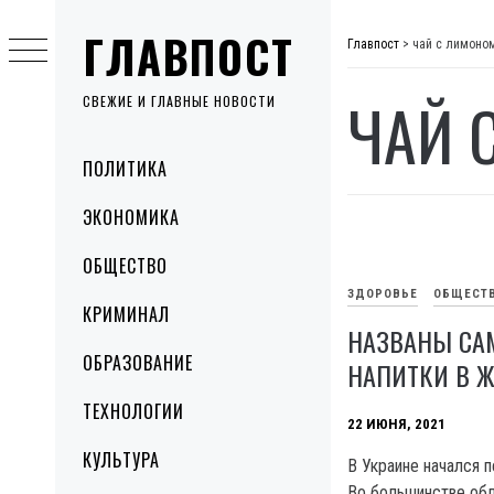
Skip
ГЛАВПОСТ
to
Главпост
>
чай с лимоно
content
ЧАЙ 
СВЕЖИЕ И ГЛАВНЫЕ НОВОСТИ
Primary
ПОЛИТИКА
Menu
ЭКОНОМИКА
ОБЩЕСТВО
ЗДОРОВЬЕ
ОБЩЕСТ
КРИМИНАЛ
НАЗВАНЫ СА
ОБРАЗОВАНИЕ
НАПИТКИ В Ж
ТЕХНОЛОГИИ
22 ИЮНЯ, 2021
КУЛЬТУРА
В Украине начался 
Во большинстве обл