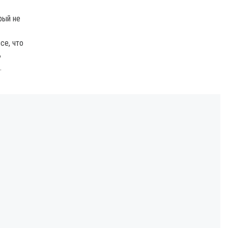
рый не
се, что
ь
.