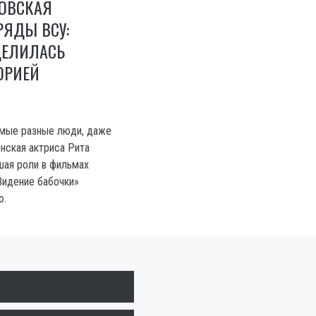
КОВСКАЯ
РЯДЫ ВСУ:
ДЕЛИЛАСЬ
ОРИЕЙ
амые разные люди, даже
инская актриса Рита
шая роли в фильмах
Видение бабочки»
ю.