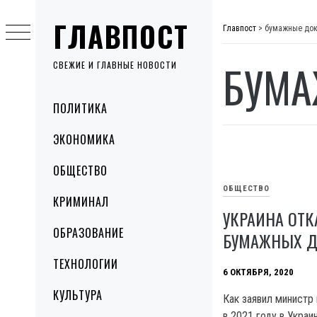
Skip
ГЛАВПОСТ
to
Главпост
>
бумажные до
content
БУМА
СВЕЖИЕ И ГЛАВНЫЕ НОВОСТИ
Primary
ПОЛИТИКА
Menu
ЭКОНОМИКА
ОБЩЕСТВО
ОБЩЕСТВО
КРИМИНАЛ
УКРАИНА ОТК
ОБРАЗОВАНИЕ
БУМАЖНЫХ Д
ТЕХНОЛОГИИ
6 ОКТЯБРЯ, 2020
КУЛЬТУРА
Как заявил министр
в 2021 году в Укра