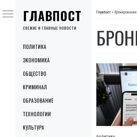
Skip
ГЛАВПОСТ
to
Главпост
>
бронирование
content
БРОН
СВЕЖИЕ И ГЛАВНЫЕ НОВОСТИ
Primary
ПОЛИТИКА
Menu
ЭКОНОМИКА
ОБЩЕСТВО
КРИМИНАЛ
ОБРАЗОВАНИЕ
ТЕХНОЛОГИИ
КУЛЬТУРА
ПОЛИТИКА