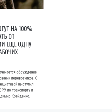
ОГУТ НА 100%
ТЬ ОТ
И ЕЩЕ ОДНУ
АБОЧИХ
ачинается обсуждение
овании перевозчиков. С
нициативой выступил
ВРУ по транспорту и
адимир Крейденко.