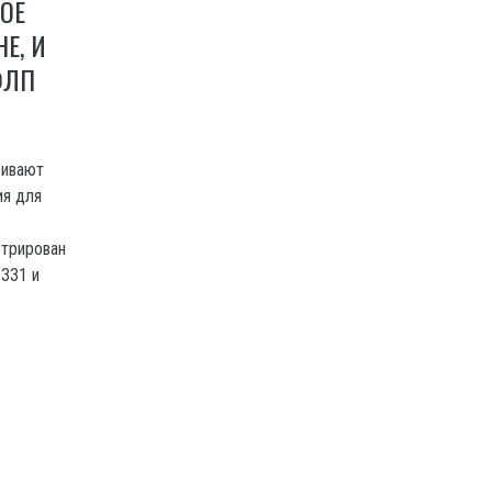
ОЕ
Е, И
ФЛП
ривают
ия для
стрирован
ЗЗ1 и