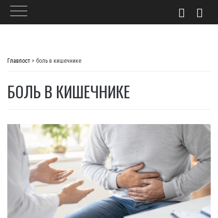
Skip
to
Главпост
>
боль в кишечнике
content
БОЛЬ В КИШЕЧНИКЕ