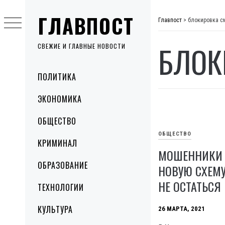
Skip
ГЛАВПОСТ
to
Главпост
>
блокировка с
content
БЛОК
СВЕЖИЕ И ГЛАВНЫЕ НОВОСТИ
Primary
ПОЛИТИКА
Menu
ЭКОНОМИКА
ОБЩЕСТВО
ОБЩЕСТВО
КРИМИНАЛ
МОШЕННИКИ
ОБРАЗОВАНИЕ
НОВУЮ СХЕМУ
НЕ ОСТАТЬСЯ
ТЕХНОЛОГИИ
КУЛЬТУРА
26 МАРТА, 2021