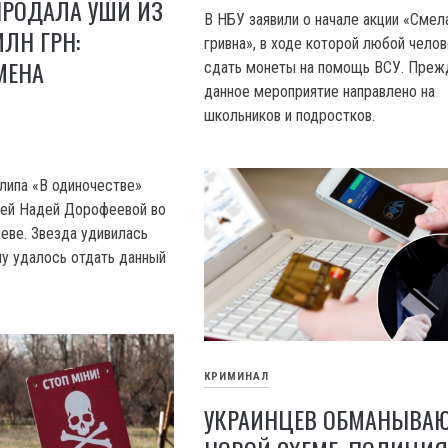
ПРОДАЛА УШИ ИЗ
В НБУ заявили о начале акции «Смел
МЛН ГРН:
гривна», в ходе которой любой чело
МЕНА
сдать монеты на помощь ВСУ. Преж
данное мероприятие направлено на
Й
школьников и подростков.
клипа «В одиночестве»
цей Надей Дорофеевой во
иеве. Звезда удивилась
му удалось отдать данный
КРИМИНАЛ
УКРАИНЦЕВ ОБМАНЫВАЮ