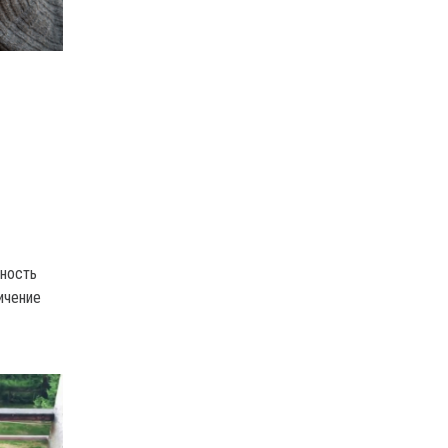
жность
ичение