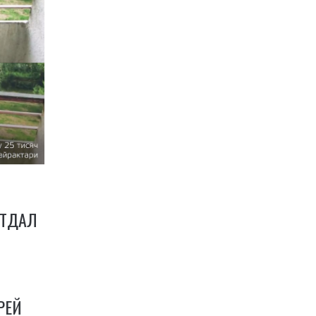
ОТДАЛ
М
РЕЙ