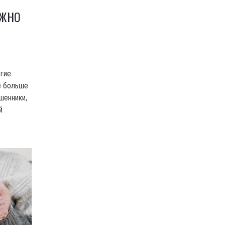
Я
УЖНО
угие
е больше
шенники,
й