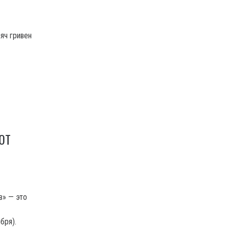
яч гривен
ЮТ
в» — это
бря).