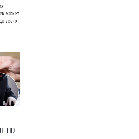
ая
век может
де всего
Т ПО