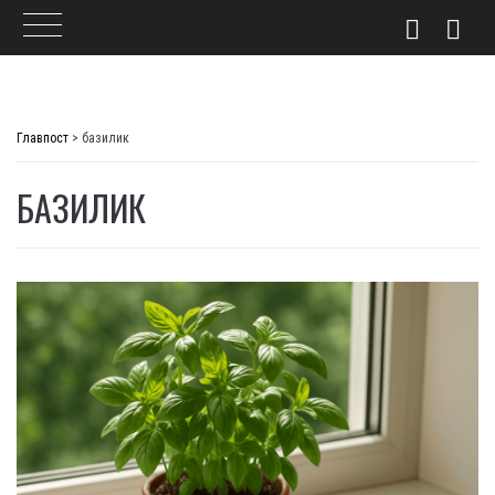
Skip
to
Главпост
>
базилик
content
БАЗИЛИК