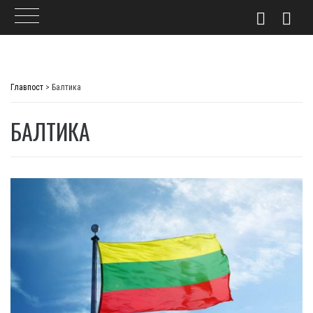
Skip
to
Главпост
>
Балтика
content
БАЛТИКА