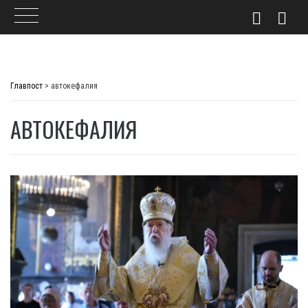
Skip
to
Главпост
>
автокефалия
content
АВТОКЕФАЛИЯ