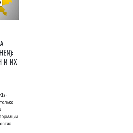
А
HEN):
 И ИХ
Kfz-
 только
о
нформации
остях.