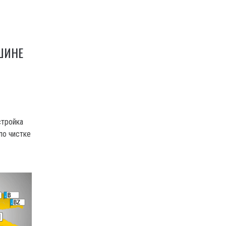
ШИНЕ
стройка
по чистке