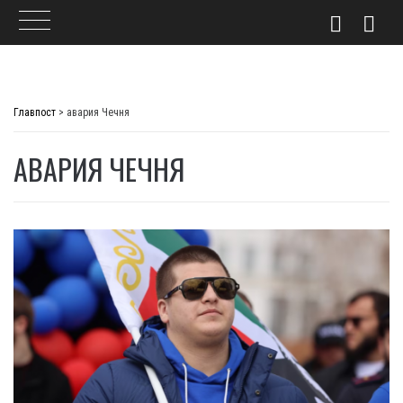
Skip
to
Главпост
>
авария Чечня
content
АВАРИЯ ЧЕЧНЯ