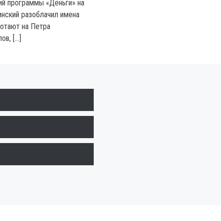
ий программы «Деньги» на
нский разоблачил имена
отают на Петра
ов, […]