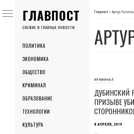
Skip
ГЛАВПОСТ
to
Главпост
>
Артур Палатн
content
АРТУ
СВЕЖИЕ И ГЛАВНЫЕ НОВОСТИ
Primary
ПОЛИТИКА
Menu
ЭКОНОМИКА
ОБЩЕСТВО
КРИМИНАЛ
КРИМИНАЛ
ДУБИНСКИЙ 
ОБРАЗОВАНИЕ
ПРИЗЫВЕ УБ
СТОРОННИКО
ТЕХНОЛОГИИ
КУЛЬТУРА
8 АПРЕЛЯ, 2019