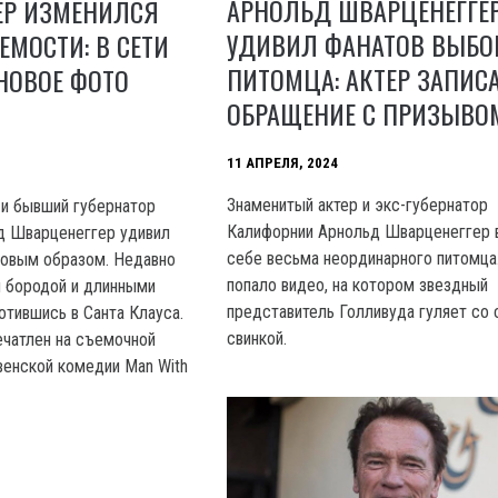
АРНОЛЬД ШВАРЦЕНЕГГЕ
ЕР ИЗМЕНИЛСЯ
УДИВИЛ ФАНАТОВ ВЫБО
ЕМОСТИ: В СЕТИ
ПИТОМЦА: АКТЕР ЗАПИС
НОВОЕ ФОТО
ОБРАЩЕНИЕ С ПРИЗЫВО
11 АПРЕЛЯ, 2024
Знаменитый актер и экс-губернатор
 и бывший губернатор
Калифорнии Арнольд Шварценеггер 
д Шварценеггер удивил
себе весьма неординарного питомца.
новым образом. Недавно
попало видео, на котором звездный
й бородой и длинными
представитель Голливуда гуляет со 
отившись в Санта Клауса.
свинкой.
ечатлен на съемочной
енской комедии Man With