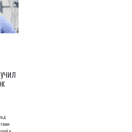
ЛУЧИЛ
ОК
льд
нтами
олей в