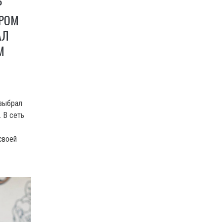
Р
РОМ
АЛ
М
выбрал
 В сеть
своей