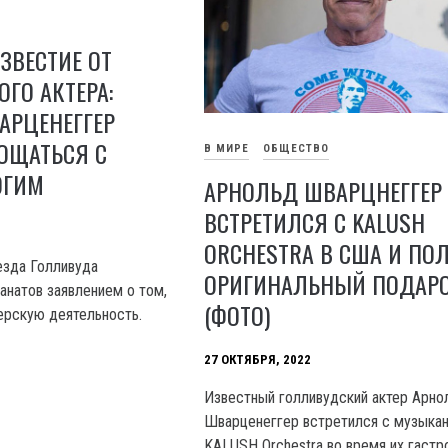
ЗВЕСТИЕ ОТ
ГО АКТЕРА:
АРЦЕНЕГГЕР
ОЩАТЬСЯ С
В МИРЕ
ОБЩЕСТВО
ОГИМ
АРНОЛЬД ШВАРЦНЕГГЕР
ВСТРЕТИЛСЯ С KALUSH
ORCHESTRA В США И ПО
езда Голливуда
ОРИГИНАЛЬНЫЙ ПОДАР
анатов заявлением о том,
(ФОТО)
терскую деятельность.
27 ОКТЯБРЯ, 2022
Известный голливудский актер Арно
Шварценеггер встретился с музыка
KALUSH Orchestra во время их гастр