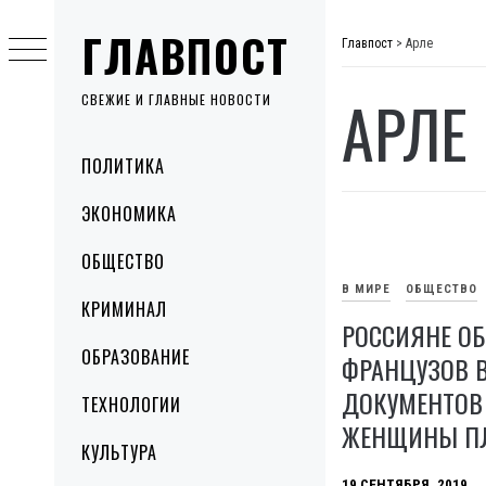
Skip
ГЛАВПОСТ
to
Главпост
>
Арле
content
АРЛЕ
СВЕЖИЕ И ГЛАВНЫЕ НОВОСТИ
Primary
ПОЛИТИКА
Menu
ЭКОНОМИКА
ОБЩЕСТВО
В МИРЕ
ОБЩЕСТВО
КРИМИНАЛ
РОССИЯНЕ О
ОБРАЗОВАНИЕ
ФРАНЦУЗОВ 
ДОКУМЕНТОВ
ТЕХНОЛОГИИ
ЖЕНЩИНЫ П
КУЛЬТУРА
19 СЕНТЯБРЯ, 2019