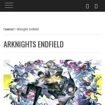
Skip
to
Главпост
>
Arknights Endfield
content
ARKNIGHTS ENDFIELD