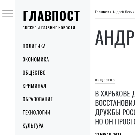
Skip
ГЛАВПОСТ
to
Главпост
>
Андрей Лесик
content
АНДР
СВЕЖИЕ И ГЛАВНЫЕ НОВОСТИ
Primary
ПОЛИТИКА
Menu
ЭКОНОМИКА
ОБЩЕСТВО
ОБЩЕСТВО
КРИМИНАЛ
В ХАРЬКОВЕ 
ОБРАЗОВАНИЕ
ВОССТАНОВИ
ДРУЖБЫ РОСС
ТЕХНОЛОГИИ
НО ОН ПРОС
КУЛЬТУРА
12 ИЮЛЯ, 2021