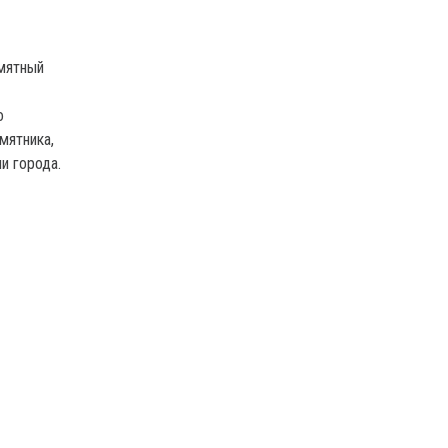
амятный
о
мятника,
и города.