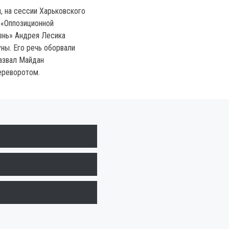
, на сессии Харьковского
 «Оппозиционной
знь» Андрея Лесика
ны. Его речь оборвали
назвал Майдан
ереворотом.