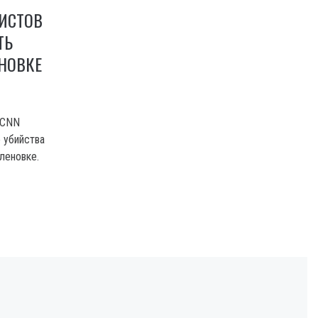
ИСТОВ
ТЬ
ЕНОВКЕ
 CNN
 убийства
леновке.